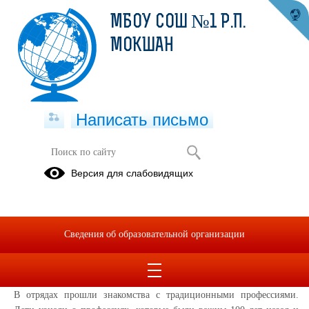
МБОУ СОШ №1 Р.П.
МОКШАН
Написать письмо
День профессий в «Городе
Версия для слабовидящих
здоровья»
24.06.2026
24 июня в лагере необычный день — День профессий. Целью дня
Сведения об образовательной организации
стало не просто поиграть и отдохнуть, а задуматься о самом
важном: кем стать, когда станем взрослыми, какую пользу
принесём своей семье и стране.
В отрядах прошли знакомства с традиционными профессиями.