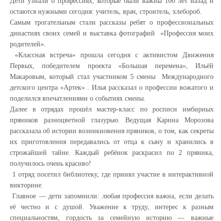
Дети узнали о профессиях, которые были важны 100 лет назад и
остаются нужными сегодня: учитель, врач, строитель, хлебороб.
Самым трогательным стали рассказы ребят о профессиональных
династиях своих семей и выставка фотографий «Профессия моих
родителей».
«Классная встреча» прошла сегодня с активистом Движения
Первых, победителем проекта «Большая перемена», Ильёй
Макаровым, который стал участником 5 смены Международного
детского центра «Артек» . Илья рассказал о профессии вожатого и
поделился впечатлениями о событиях смены.
Далее в отрядах прошёл мастер-класс по росписи имбирных
пряников разноцветной глазурью. Ведущая Карина Морозова
рассказала об истории возникновения пряников, о том, как секреты
их приготовления передавались от отца к сыну и хранились в
строжайшей тайне. Каждый ребёнок раскрасил по 2 пряника,
получилось очень красиво!
1 отряд посетил библиотеку, где принял участие в интерактивной
викторине.
Главное — дети запомнили: любая профессия важна, если делать
её честно и с душой. Уважение к труду, интерес к разным
специальностям, гордость за семейную историю — важные