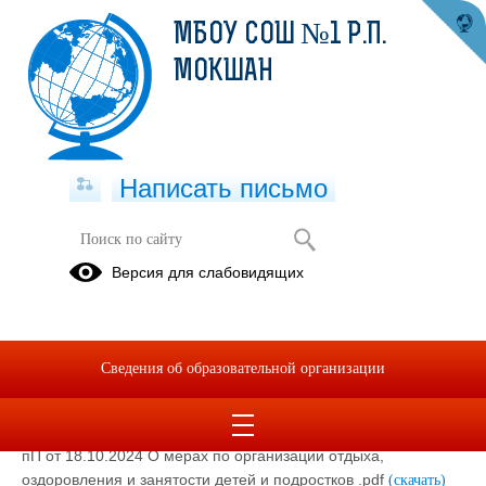
МБОУ СОШ №1 Р.П.
МОКШАН
Написать письмо
Сведения об организации отдыха
Версия для слабовидящих
детей и их оздоровлении
Нормативные документы
Сведения об образовательной организации
29.05.2026
Постановление Правительства Пензенской области №804-
пП от 18.10.2024 О мерах по организации отдыха,
оздоровления и занятости детей и подростков .pdf
(скачать)